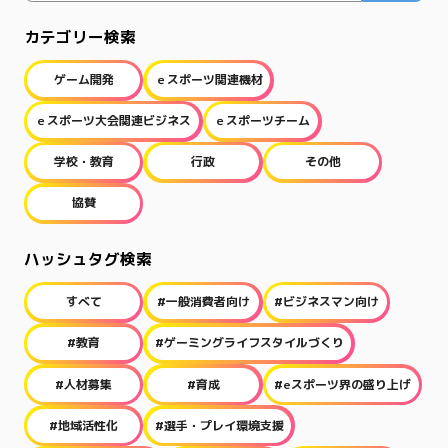
カテゴリー検索
ゲーム開発
ｅスポーツ関連機材
ｅスポーツ大会関連ビジネス
ｅスポーツチーム
学校・教育
行政
その他
協賛
ハッシュタグ検索
すべて
#一般消費者向け
#ビジネスマン向け
#教育
#ゲーミングライフスタイルづくり
#人材募集
#育成
#eスポーツ界の盛り上げ
#地域活性化
#選手・プレイ環境支援