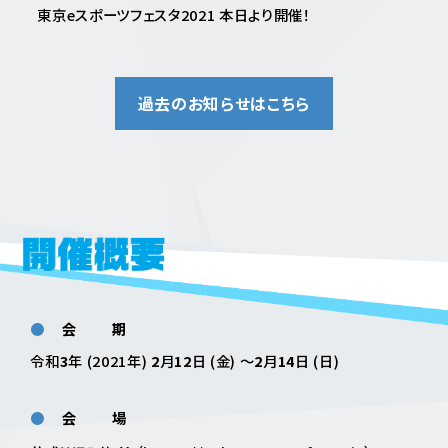
東京eスポーツフェスタ2021 本日より
開催！
過去のお知らせはこちら
会期
令和
3
年 (2021年)
2
月
12
日 (金) ～
2
月
14
日 (日)
会場