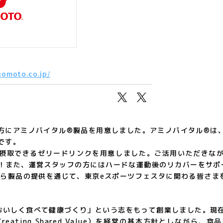
nomoto.co.jp/
方にアミノバイタル®製品を用意しました。アミノバイタル®は
です。
摂取できるゼリードリンクを用意しました。ご活用いただきなが
！また、運営スタッフの方にはハードな運動後のリカバーをサポ
れら製品の提供を通じて、東京eスポーツフェスタに関わる皆さま
「おいしく食べて健康づくり」という志をもって創業しました。現
up Creating Shared Value）を経営の基本方針としな